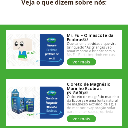
Veja o que dizem sobre nós:
Mr. Fu – O mascote da
Ecobras￼
Que tal uma atividade que vira
brinquedo? As crianças vão
amar montar e brincar com o
Mr. Fu! Basta imprimir em casa.
ver mais
Cloreto de Magnésio
Marinho Ecobras
(NIGARI)￼
O cloreto de magnésio marinho
da Ecobras é uma fonte natural
de magnésio extraído da água
do mar por evaporação solar
para manter suas propriedades
ricas em minerais. É composto
ver mais
essencialmente por cloreto de
magnésio obtido através de um
processo de filtragem