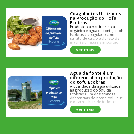
Coagulantes Utilizados
na Produção do Tofu
Ecobras
Produzido a partir de soja
orgânica e água da fonte, o tofu
Ecobras é coagulado com
sulfato de cálcio e cloreto de
magnésio naturais importados
do Japão o que confere uma
ver mais
grande garantia de qualidade.
Água da fonte é um
diferencial na produção
do tofu Ecobras
A qualidade da água utilizada
na produção do tofu da
Ecobras é um dos grandes
diferenciais do nosso tofu, que
é o carro chefe de todos os
nossos produtos e com o qual
ver mais
produzimos todos os demais
produtos orgânicos derivados
da soja.